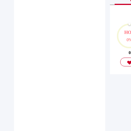
H
0
0