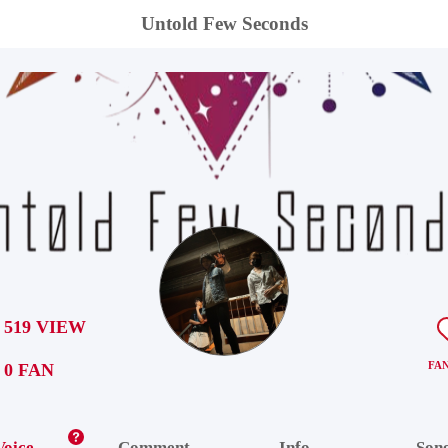
Untold Few Seconds
519 VIEW
FA
0 FAN
Voice
Comment
Info
Son