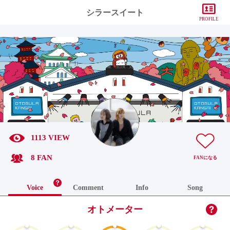
シラースイート
PROFILE
1113 VIEW
8 FAN
FAN
になる
Voice
Comment
Info
Song
オトメーター