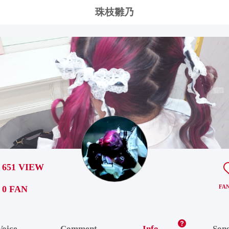
珠枝雛乃
651 VIEW
FA
0 FAN
Voice
Comment
Info
Son