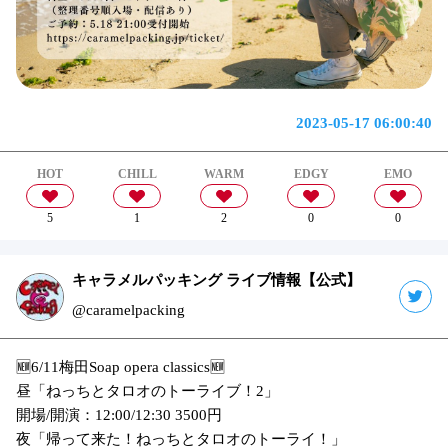
2023-05-17 06:00:40
HOT
CHILL
WARM
EDGY
EMO
5
1
2
0
0
キャラメルパッキング ライブ情報【公式】
@caramelpacking
🆕6/11梅田Soap opera classics🆕
昼「ねっちとタロオのトーライブ！2」
開場/開演：12:00/12:30 3500円
夜「帰って来た！ねっちとタロオのトーライ！」