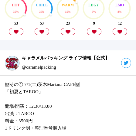
HOT
CHILL
WARM
EDGY
EMO
35%
35%
15%
6%
8%
53
53
23
9
12
キャラメルパッキング ライブ情報【公式】
@caramelpacking
🆕その① 7/1(土)茨木Mariana CAFE🆕
「初夏とTAROO」
開場/開演：12:30/13:00
出演：TAROO
料金：3500円
1ドリンク制・整理番号順入場