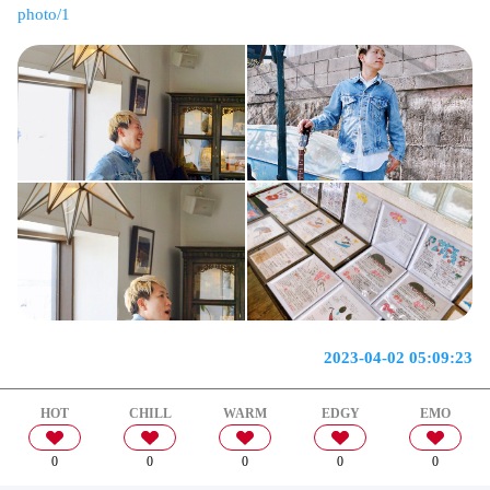
photo/1
2023-04-02 05:09:23
HOT
CHILL
WARM
EDGY
EMO
0
0
0
0
0