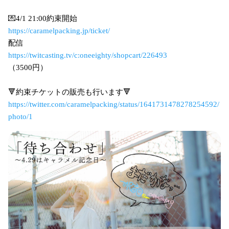
💌4/1 21:00約束開始
https://caramelpacking.jp/ticket/
配信
https://twitcasting.tv/c:oneeighty/shopcart/226493
（3500円）
🔻約束チケットの販売も行います🔻
https://twitter.com/caramelpacking/status/1641731478278254592/
photo/1