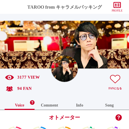
TAROO from キャラメルパッキング
PROFILE
3177 VIEW
94 FAN
FAN
になる
Voice
Comment
Info
Song
オトメーター