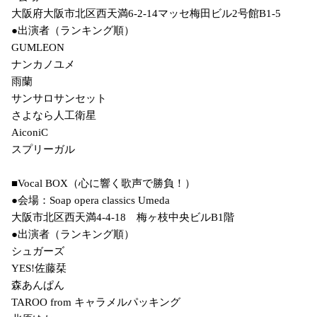
大阪府大阪市北区西天満6-2-14マッセ梅田ビル2号館B1-5

●出演者（ランキング順）

GUMLEON

ナンカノユメ

雨蘭

サンサロサンセット

さよなら人工衛星

AiconiC

スプリーガル

■Vocal BOX（心に響く歌声で勝負！）

●会場：Soap opera classics Umeda

大阪市北区西天満4-4-18　梅ヶ枝中央ビルB1階

●出演者（ランキング順）

シュガーズ

YES!佐藤栞

森あんぱん

TAROO from キャラメルパッキング
