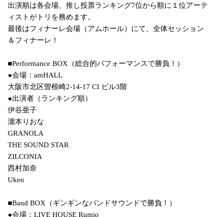
出演順は各会場、推し投票ランキング7位から順に１位アーテ
ィストがトリを務めます。

最後はフィナーレ会場（アムホール）にて、全体セッション
＆フィナーレ！

■Performance BOX（総合的パフォーマンスで勝負！）

●会場：amHALL

大阪市北区曽根崎2-14-17 CI ビル3階

●出演者（ランキング順）

伊谷亜子

瀧本りおな

GRANOLA

THE SOUND STAR

ZILCONIA

西村加奈

Uken

■Band BOX（ギンギンなバンドサウンドで勝負！）

●会場：LIVE HOUSE Rumio
